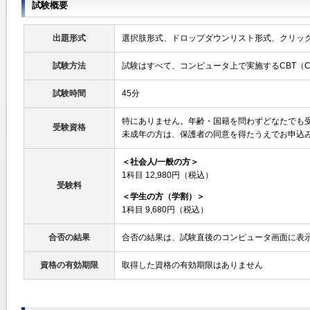
試験概要
出題形式
選択肢形式、ドロップダウンリスト形式、クリッ
試験方法
試験はすべて、コンピュータ上で実施するCBT（Compute
試験時間
45分
特にありません。年齢・国籍を問わずどなたでも
受験資格
未成年の方は、保護者の同意を得たうえでお申込
＜社会人/一般の方＞
1科目 12,980円（税込）
受験料
＜学生の方（学割）＞
1科目 9,680円（税込）
合否の結果
合否の結果は、試験直後のコンピュータ画面に表
資格の有効期限
取得した資格の有効期限はありません