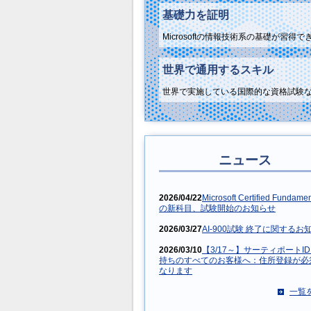
基礎力を証明
Microsoftの情報技術系の基礎が習
世界で通用するスキル
世界で実施している国際的な資格試験
ニュース
2026/04/22
Microsoft Certified Fundamen
の新科目、試験開始のお知らせ
2026/03/27
AI-900試験 終了に関するお
2026/03/10
【3/17～】サーティポートI
持ちのすべてのお客様へ：住所登録が必
なります
一覧