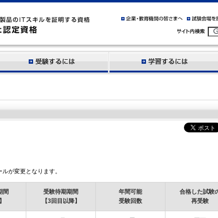
験ルールが変更となります。
期間
受験待期期間
年間可能
合格した試験
】
【3回目以降】
受験回数
再受験